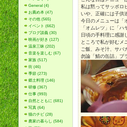
General (4)
私は黙ってサッポロ
お薦め本 (47)
いや、正確には子供
その他 (565)
今日のメニューは「
イベント (662)
「オムレツ」に「ハ
ブログ談義 (30)
日頃の手料理に感謝
映画が好き (127)
ところで私が好むメ
温泉三昧 (202)
ご飯、みそ汁、サバ
音楽を楽しむ (67)
勿論「鯖の缶詰」プ
家族 (517)
街 (46)
季節 (273)
郷土料理 (146)
研修 (367)
仕事 (993)
自然とともに (681)
写真 (64)
猫のチビ (28)
農家の暮らし (584)