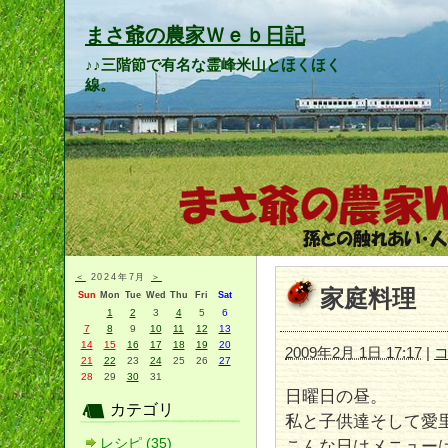
まさ爺の農家Ｗｅｂ日記
♪♪三階節で有名な霊峰米山とほくほく
線。
＜
2024年7月
＞
家庭料理
Sun
Mon
Tue
Wed
Thu
Fri
Sat
1
2
3
4
5
6
7
8
9
10
11
12
13
14
15
16
17
18
19
20
2009年2月 1日 17:17
|
コ
21
22
23
24
25
26
27
28
29
30
31
日曜日の昼。
カテゴリ
私と子供達そして愛
レシピ (35)
こんな日はメニュー