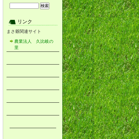
リンク
まさ爺関連サイト
農業法人 久比岐の
里