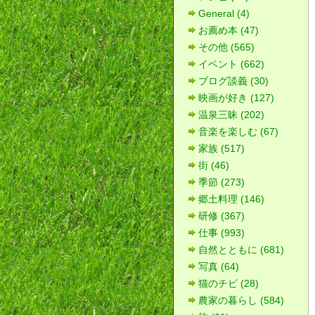
General (4)
お薦め本 (47)
その他 (565)
イベント (662)
ブログ談義 (30)
映画が好き (127)
温泉三昧 (202)
音楽を楽しむ (67)
家族 (517)
街 (46)
季節 (273)
郷土料理 (146)
研修 (367)
仕事 (993)
自然とともに (681)
写真 (64)
猫のチビ (28)
農家の暮らし (584)