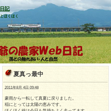
日記
山とほくほく
夏真っ最中
2011年8月 4日 09:48
豪雨から一転して真夏に戻りました。
稲にとっては太陽の恵みです。
ほくほく線は今日も気持ちよく走ってます。