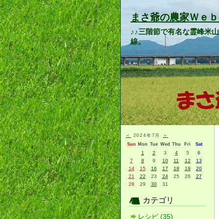
まさ爺の農家Ｗｅｂ
♪♪三階節で有名な霊峰米
線。
＜
2024年7月
＞
Sun
Mon
Tue
Wed
Thu
Fri
Sat
1
2
3
4
5
6
7
8
9
10
11
12
13
14
15
16
17
18
19
20
21
22
23
24
25
26
27
28
29
30
31
カテゴリ
レシピ (35)