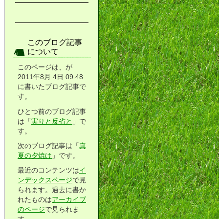
このブログ記事
について
このページは、が
2011年8月 4日 09:48
に書いたブログ記事で
す。
ひとつ前のブログ記事
は「
実りと反省と
」で
す。
次のブログ記事は「
真
夏の夕焼け
」です。
最近のコンテンツは
イ
ンデックスページ
で見
られます。過去に書か
れたものは
アーカイブ
のページ
で見られま