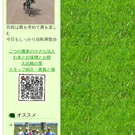
百姓は農を求めて農を楽し
む
今日もしっかり自転車散歩
二つの農家の小さな法人
お米とお味噌とお餅
久比岐の里
スタッフ紹介・家族と猫
オススメ