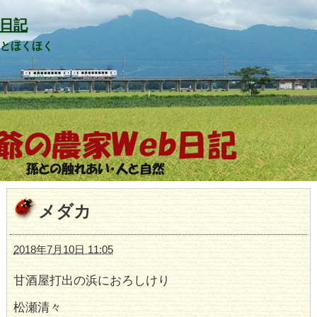
日記
山とほくほく
メダカ
2018年7月10日 11:05
甘酒屋打出の浜におろしけり
松瀬清々