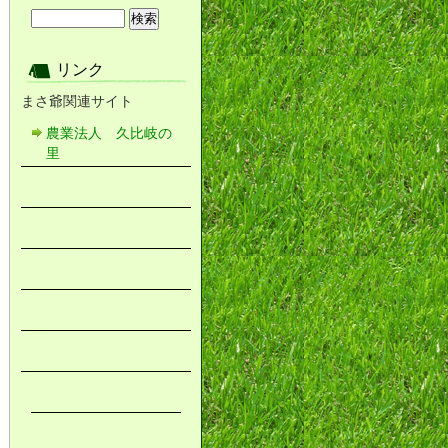
リンク
まさ爺関連サイト
農業法人 久比岐の
里