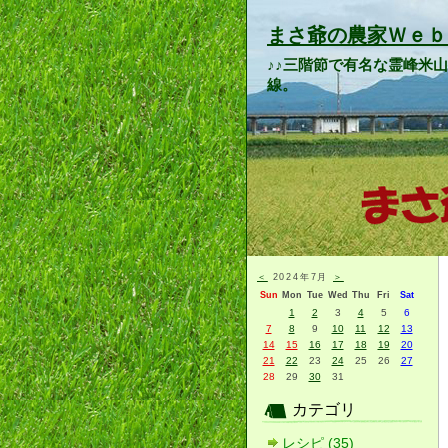
まさ爺の農家Ｗｅｂ
♪♪三階節で有名な霊峰米
線。
＜
2024年7月
＞
Sun
Mon
Tue
Wed
Thu
Fri
Sat
1
2
3
4
5
6
7
8
9
10
11
12
13
14
15
16
17
18
19
20
21
22
23
24
25
26
27
28
29
30
31
カテゴリ
レシピ (35)