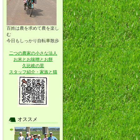
百姓は農を求めて農を楽し
む
今日もしっかり自転車散歩
二つの農家の小さな法人
お米とお味噌とお餅
久比岐の里
スタッフ紹介・家族と猫
オススメ