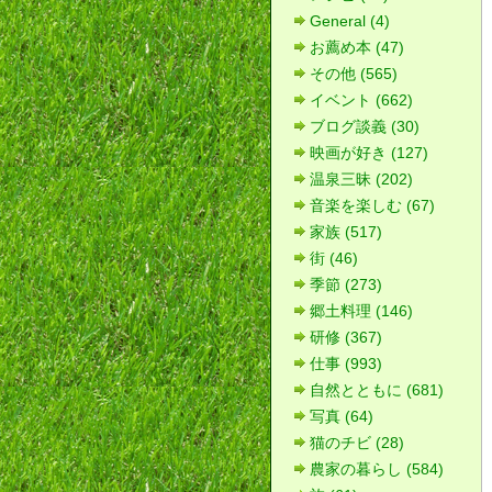
General (4)
お薦め本 (47)
その他 (565)
イベント (662)
ブログ談義 (30)
映画が好き (127)
温泉三昧 (202)
音楽を楽しむ (67)
家族 (517)
街 (46)
季節 (273)
郷土料理 (146)
研修 (367)
仕事 (993)
自然とともに (681)
写真 (64)
猫のチビ (28)
農家の暮らし (584)