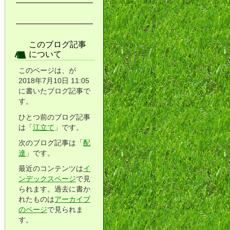
このブログ記事
について
このページは、が
2018年7月10日 11:05
に書いたブログ記事で
す。
ひとつ前のブログ記事
は「
江立て
」です。
次のブログ記事は「
配
達
」です。
最近のコンテンツは
イ
ンデックスページ
で見
られます。過去に書か
れたものは
アーカイブ
のページ
で見られま
す。