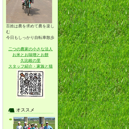
百姓は農を求めて農を楽し
む
今日もしっかり自転車散歩
二つの農家の小さな法人
お米とお味噌とお餅
久比岐の里
スタッフ紹介・家族と猫
オススメ