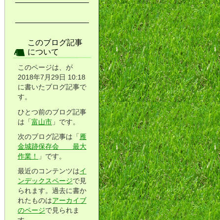
このブログ記事
について
このページは、が
2018年7月29日 10:18
に書いたブログ記事で
す。
ひとつ前のブログ記事
は「
富山市
」です。
次のブログ記事は「
雁
金城跡保存会 最大
作業！
」です。
最近のコンテンツは
イ
ンデックスページ
で見
られます。過去に書か
れたものは
アーカイブ
のページ
で見られま