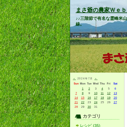
まさ爺の農家Ｗｅｂ
♪♪三階節で有名な霊峰米
線。
＜
2024年7月
＞
Sun
Mon
Tue
Wed
Thu
Fri
Sat
1
2
3
4
5
6
7
8
9
10
11
12
13
14
15
16
17
18
19
20
21
22
23
24
25
26
27
28
29
30
31
カテゴリ
レシピ (35)