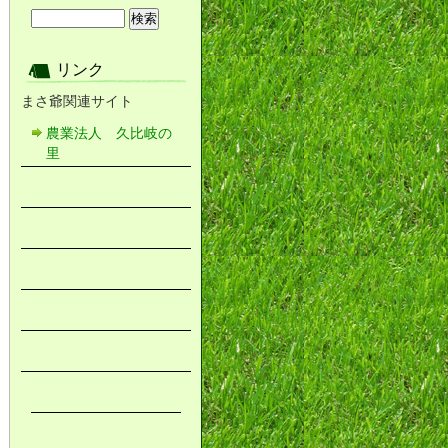
リンク
まさ爺関連サイト
農業法人 久比岐の
里