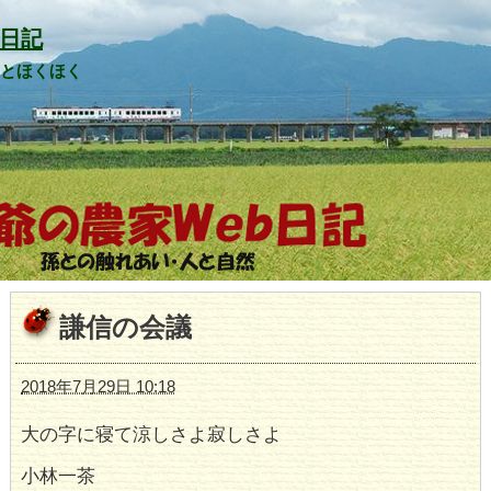
日記
山とほくほく
謙信の会議
2018年7月29日 10:18
大の字に寝て涼しさよ寂しさよ
小林一茶