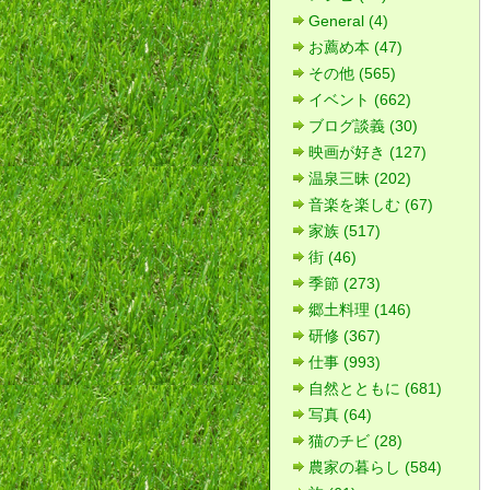
General (4)
お薦め本 (47)
その他 (565)
イベント (662)
ブログ談義 (30)
映画が好き (127)
温泉三昧 (202)
音楽を楽しむ (67)
家族 (517)
街 (46)
季節 (273)
郷土料理 (146)
研修 (367)
仕事 (993)
自然とともに (681)
写真 (64)
猫のチビ (28)
農家の暮らし (584)