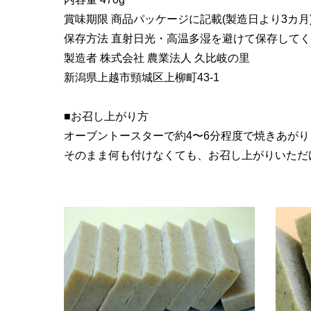
賞味期限 商品パッケージに記載(製造日より3カ月
保存方法 直射日光・高温多湿を避けて保存して
製造者 株式会社 農業法人 久比岐の里
新潟県上越市頸城区上柳町43-1
■お召し上がり方
オーブントースターで約4〜6分程度で焼きあがり
そのまま何も付けなくても、お召し上がりいただ