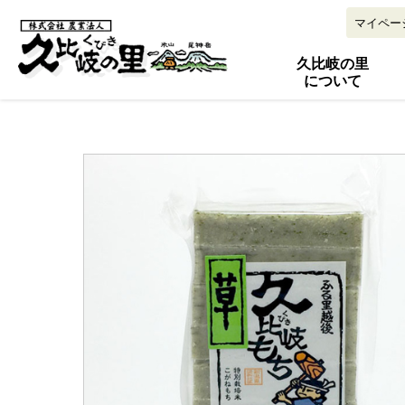
マイペー
久比岐の里
について
お米
お餅
味噌
新潟特産品