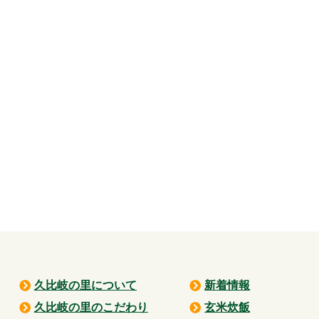
久比岐の里について
新着情報
久比岐の里のこだわり
玄米炊飯