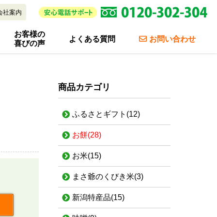
会社案内
お客様の
よくある質問
お問い合わせ
喜びの声
商品カテゴリ
ふるさとギフト
(12)
お餅
(28)
お米
(15)
まさ爺のくびき米
(3)
新潟特産品
(15)