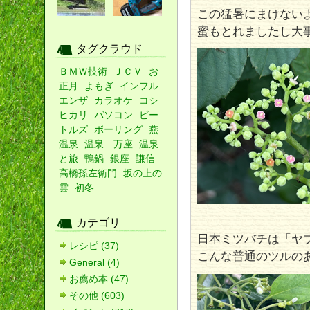
この猛暑にまけない
蜜もとれましたし大
タグクラウド
ＢＭＷ技術
ＪＣＶ
お
正月
よもぎ
インフル
エンザ
カラオケ
コシ
ヒカリ
パソコン
ビー
トルズ
ボーリング
燕
温泉
温泉 万座
温泉
と旅
鴨鍋
銀座
謙信
高橋孫左衛門
坂の上の
雲
初冬
カテゴリ
日本ミツバチは「ヤ
レシピ (37)
こんな普通のツルの
General (4)
お薦め本 (47)
その他 (603)