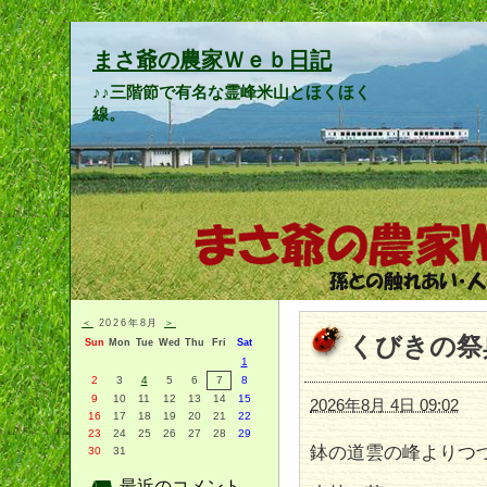
まさ爺の農家Ｗｅｂ日記
♪♪三階節で有名な霊峰米山とほくほく
線。
＜
2026年8月
＞
くびきの祭
Sun
Mon
Tue
Wed
Thu
Fri
Sat
1
2
3
4
5
6
7
8
9
10
11
12
13
14
15
2026年8月 4日 09:02
16
17
18
19
20
21
22
23
24
25
26
27
28
29
鉢の道雲の峰よりつ
30
31
最近のコメント