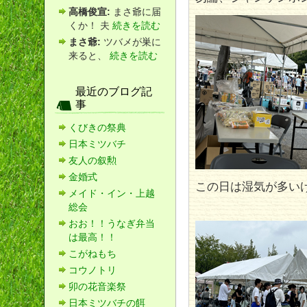
高橋俊宣:
まさ爺に届
くか！ 夫
続きを読む
まさ爺:
ツバメが巣に
来ると、
続きを読む
最近のブログ記
事
くびきの祭典
日本ミツバチ
友人の叙勲
金婚式
この日は湿気が多い
メイド・イン・上越
総会
おお！！うなぎ弁当
は最高！！
こがねもち
コウノトリ
卯の花音楽祭
日本ミツバチの餌