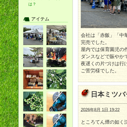
は？
アイテム
会社は「赤飯」「中
完売でした。
屋内では保育園児の
ダンスなどで賑やか
夜遅くの片づけは行
ご苦労様でした。
日本ミツバ
2026年8月 1日 19:22
ところてん煙の如く