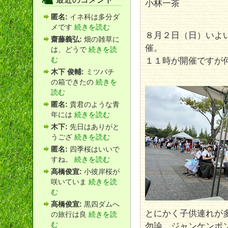
小林一茶
匿名:
イネ科は多分ダ
メです
続きを読む
８月２日（日）いよ
齋藤義弘:
畑の雑草に
催。
は、どうで
続きを読
１１時が開催ですが
む
木下 俊輔:
ミツバチ
の箱できたの
続きを
読む
匿名:
貴君のような青
年には
続きを読む
木下:
先日はありがと
うござ
続きを読む
匿名:
四季桜はいいで
すね。
続きを読む
高橋俊宣:
小彼岸桜が
咲いていま
続きを読
む
高橋俊宣:
黒四ダムへ
とにかく子供連れが
の旅行は良
続きを読
む
勿論、ジャンケンポ