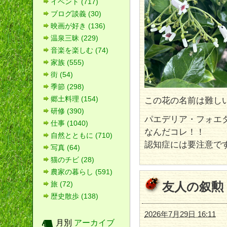
イベント (717)
ブログ談義 (30)
映画が好き (136)
温泉三昧 (229)
音楽を楽しむ (74)
家族 (555)
街 (54)
季節 (298)
郷土料理 (154)
この花の名前は難し
研修 (390)
パエデリア・フォエ
仕事 (1040)
なんだコレ！！
自然とともに (710)
認知症には要注意で
写真 (64)
猫のチビ (28)
農家の暮らし (591)
友人の叙勲
旅 (72)
歴史散歩 (138)
2026年7月29日 16:11
月別
アーカイブ