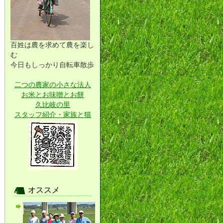
百姓は農を求めて農を楽し
む
今日もしっかり自転車散歩
二つの農家の小さな法人
お米とお味噌とお餅
久比岐の里
スタッフ紹介・家族と猫
オススメ