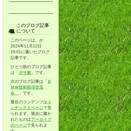
このブログ記事
について
このページは、が
2024年11月12日
19:01に書いたブログ
記事です。
ひとつ前のブログ記事
は「
ボサ菊
」です。
次のブログ記事は「
Ｂ
ＭＷ技術前項交流
会
」です。
最近のコンテンツは
イ
ンデックスページ
で見
られます。過去に書か
れたものは
アーカイブ
のページ
で見られま