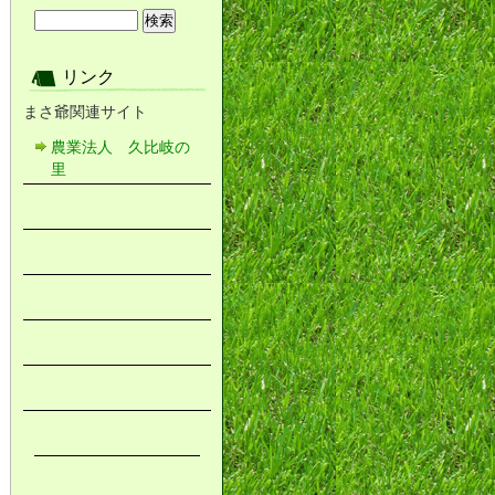
リンク
まさ爺関連サイト
農業法人 久比岐の
里