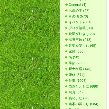
General (4)
お薦め本 (47)
その他 (573)
イベント (681)
ブログ談義 (30)
映画が好き (129)
温泉三昧 (213)
音楽を楽しむ (69)
家族 (530)
街 (50)
季節 (280)
郷土料理 (148)
研修 (374)
仕事 (1008)
自然とともに (688)
写真 (64)
猫のチビ (28)
農家の暮らし (584)