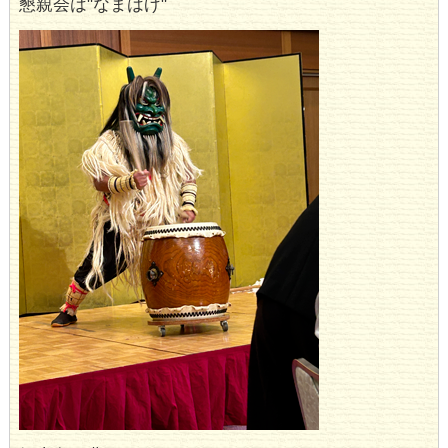
懇親会は"なまはげ"