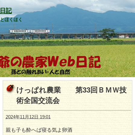
日記
山とほくほく
けっぱれ農業 第33回ＢＭＷ技
術全国交流会
2024年11月12日 19:01
親も子も酔へば寝る気よ卵酒